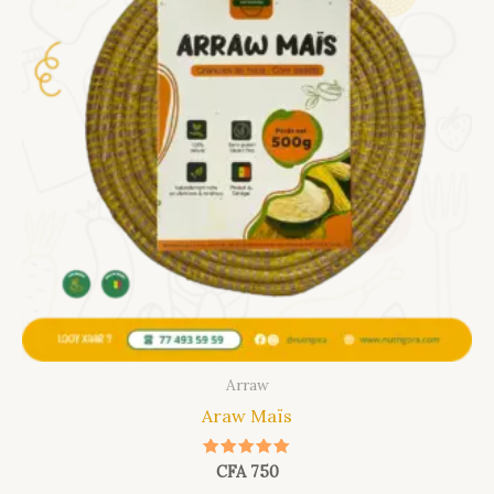
Arraw
Araw Maïs
Note
CFA
750
5.00