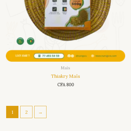
Maïs
Thiakry Maïs
CFA
800
1
2
→